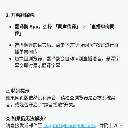
3. 开启翻译鸥
：
翻译鸥 App
，选择 
「同声传译」
 -> 
「直播单向同
传」
选择翻译的语言后，点击下方“开始录屏”按钮进行直
播单向同传
切换回浏览器，翻译鸥会自动识别直播语音，悬浮字
幕窗即时显示翻译字幕
⚠️ 
特别提示
如果网页版依然没有声音，请检查浏览器是否被系统禁
音，或是否开启了“静音播放”开关。
📩 
如果仍无法解决？
请直接发送邮件至 
support@transgull.com
，并附上以下