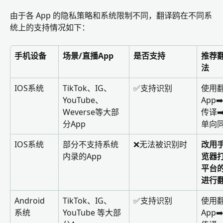
由于各 App 的隐私策略和系统限制不同，翻译鸥在不同系
统上的支持情况如下：
手机设备
场景/直播App
是否支持
推荐
法
IOS系统
TikTok、IG、
✅支持识别
使用
YouTube、
App➡
Weverse等大部
传译➡
分App
单向
IOS系统
部分不支持系统
❌无法被识别时
改用
内录的App
览器
平台
进行
Android 
TikTok、IG、
✅支持识别
使用
系统
YouTube 等大部
App➡