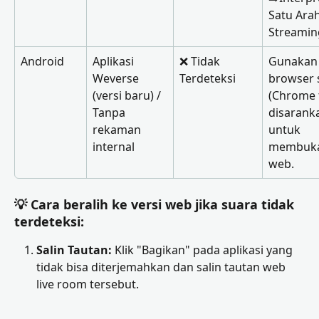
Satu Arah
Streamin
Android
Aplikasi 
❌ Tidak 
Gunakan
Weverse 
Terdeteksi
browser s
(versi baru) / 
(Chrome 
Tanpa 
disaranka
rekaman 
untuk 
internal
membuka 
web.
💡 
Cara beralih ke versi web jika suara tidak 
terdeteksi:
Salin Tautan:
 Klik "Bagikan" pada aplikasi yang 
tidak bisa diterjemahkan dan salin tautan web 
live room tersebut.