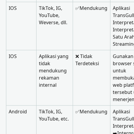
IOS
TikTok, IG, 
✅Mendukung
Aplikasi 
YouTube, 
TransGull
Weverse, dll.
Interpreta
Interpret
Satu Arah
Streamin
IOS
Aplikasi yang 
❌ Tidak 
Gunakan
tidak 
Terdeteksi
browser s
mendukung 
untuk 
rekaman 
membuka 
internal
web plat
tersebut 
menerje
Android
TikTok, IG, 
✅Mendukung
Aplikasi 
YouTube, etc.
TransGull
Interpret
➡️Interpr